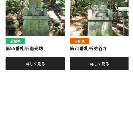
愛媛県
香川県
第55番札所
南光坊
第71番札所
弥谷寺
詳しく見る
詳しく見る