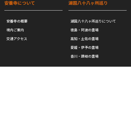
安養寺について
湖国八十八ヶ所巡り
安養寺の概要
湖国八十八ヶ所巡りについて
境内ご案内
徳島・阿波の霊場
交通アクセス
高知・土佐の霊場
愛媛・伊予の霊場
香川・讃岐の霊場
行事・イベント
お知らせ・広報
年中行事
お知らせ一覧
住職の部屋ブログ一覧